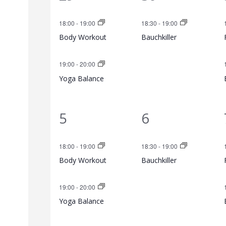
l
t
V
V
18:00
-
19:00
18:30
-
19:00
e
e
e
a
Body Workout
Bauchkiller
r
r
n
l
19:00
-
20:00
a
a
Yoga Balance
d
t
n
n
e
s
s
u
2
1
5
6
t
t
r
n
V
V
a
a
18:00
-
19:00
18:30
-
19:00
e
e
v
g
Body Workout
Bauchkiller
l
l
r
r
o
e
t
t
19:00
-
20:00
a
a
u
u
Yoga Balance
n
n
n
n
n
n