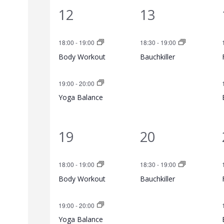
V
S
s
s
2
1
12
13
g
g
t
t
e
u
V
V
e
,
a
a
18:00
-
19:00
18:30
-
19:00
e
e
r
c
n
Body Workout
Bauchkiller
l
l
r
r
,
a
h
t
t
19:00
-
20:00
a
a
n
e
u
u
Yoga Balance
n
n
n
n
s
u
s
s
2
1
19
20
g
g
t
t
t
n
V
V
e
,
a
a
18:00
-
19:00
18:30
-
19:00
a
d
e
e
n
Body Workout
Bauchkiller
l
l
r
r
,
l
A
t
t
19:00
-
20:00
a
a
u
u
Yoga Balance