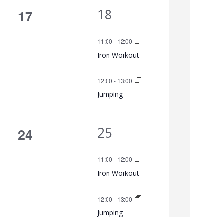
s
i
2
18
0
17
g
t
c
V
Veranstaltungen,
e
a
11:00
-
12:00
h
e
n
Iron Workout
l
r
t
,
t
12:00
-
13:00
a
e
u
Jumping
n
n
n
s
2
25
0
24
g
-
t
V
Veranstaltungen,
e
N
a
11:00
-
12:00
e
n
Iron Workout
l
a
r
,
t
v
12:00
-
13:00
a
u
Jumping