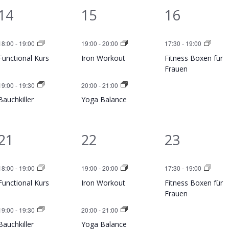
s
s
s
2
2
1
14
15
16
g
g
g
t
t
t
V
V
V
e
e
,
a
a
a
18:00
-
19:00
19:00
-
20:00
17:30
-
19:00
e
e
e
n
n
Functional Kurs
Iron Workout
Fitness Boxen für
l
l
l
r
r
r
Frauen
,
,
t
t
t
19:00
-
19:30
20:00
-
21:00
a
a
a
u
u
u
Bauchkiller
Yoga Balance
n
n
n
n
n
n
s
s
s
2
2
1
21
22
23
g
g
g
t
t
t
V
V
V
e
e
,
a
a
a
18:00
-
19:00
19:00
-
20:00
17:30
-
19:00
e
e
e
n
n
Functional Kurs
Iron Workout
Fitness Boxen für
l
l
l
r
r
r
Frauen
,
,
t
t
t
19:00
-
19:30
20:00
-
21:00
a
a
a
u
u
u
Bauchkiller
Yoga Balance