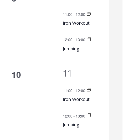
t
V
Veranstaltungen,
11:00
-
12:00
a
e
Iron Workout
l
r
12:00
-
13:00
a
t
Jumping
n
u
s
2
11
n
0
10
t
V
Veranstaltungen,
g
a
11:00
-
12:00
e
A
Iron Workout
l
r
t
n
12:00
-
13:00
a
u
Jumping
s
n
n