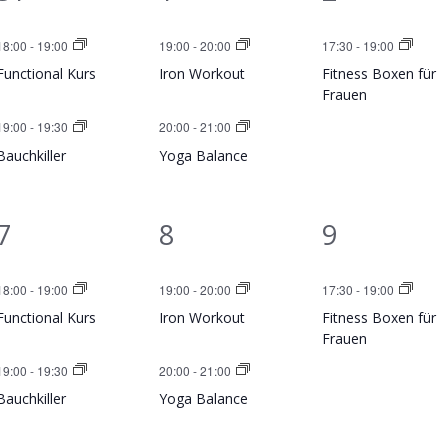
V
V
V
18:00
-
19:00
19:00
-
20:00
17:30
-
19:00
e
e
e
Functional Kurs
Iron Workout
Fitness Boxen für
r
r
r
Frauen
19:00
-
19:30
20:00
-
21:00
a
a
a
Bauchkiller
Yoga Balance
n
n
n
s
s
s
2
2
1
7
8
9
t
t
t
V
V
V
a
a
a
18:00
-
19:00
19:00
-
20:00
17:30
-
19:00
e
e
e
Functional Kurs
Iron Workout
Fitness Boxen für
l
l
l
r
r
r
Frauen
t
t
t
19:00
-
19:30
20:00
-
21:00
a
a
a
u
u
u
Bauchkiller
Yoga Balance
n
n
n
n
n
n