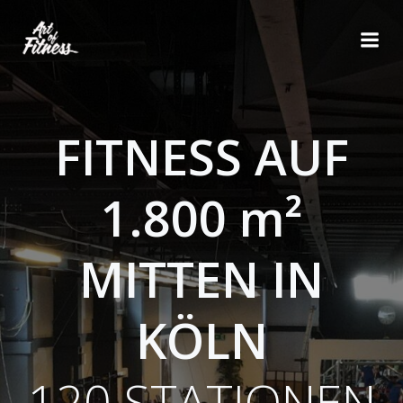
Zum
Inhalt
springen
FITNESS AUF
1.800 m²
MITTEN IN
KÖLN
120 STATIONEN