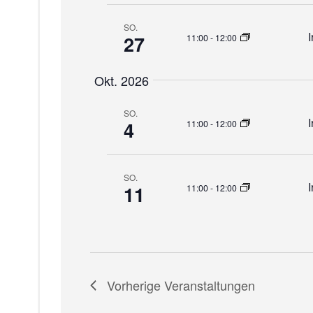
h
SO.
e
27
11:00
-
12:00
u
Okt. 2026
n
SO.
4
11:00
-
12:00
d
A
SO.
11
11:00
-
12:00
n
s
i
Vorherige
Veranstaltungen
c