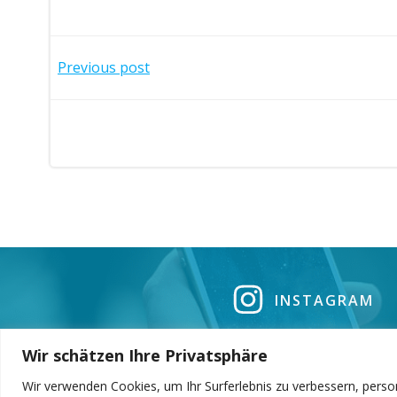
g
a
Post
Previous post
t
navigation
i
o
n
INSTAGRAM
Wir schätzen Ihre Privatsphäre
Wir verwenden Cookies, um Ihr Surferlebnis zu verbessern, perso