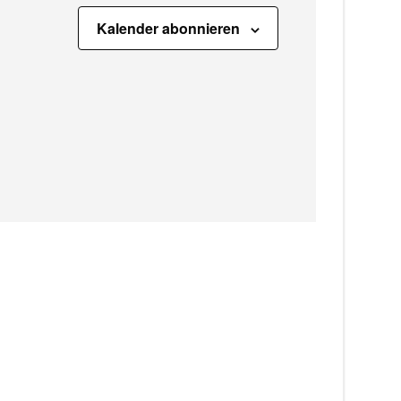
t
Kalender abonnieren
i
o
n