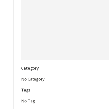
h
t
e
n
,
N
Category
a
No Category
v
Tags
i
No Tag