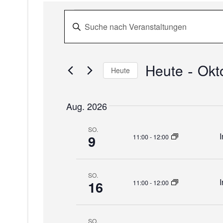
V
Veranstaltu
Bitte
Schlüsselwort
e
eingeben.
Suche
r
 - 
Heute
Okt
Heute
nach
Veranstaltungen
a
Datum
Schlüsselwort.
auswählen.
Aug. 2026
n
SO.
s
9
11:00
-
12:00
t
SO.
a
16
11:00
-
12:00
l
SO.