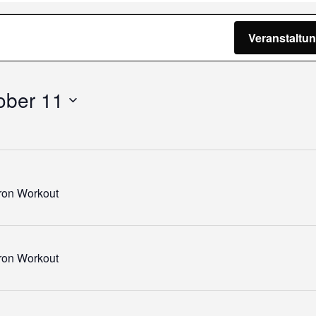
ngen
Veranstaltu
ober 11
Iron Workout
Iron Workout