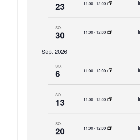
t
23
11:00
-
12:00
u
SO.
30
11:00
-
12:00
n
g
Sep. 2026
e
SO.
6
11:00
-
12:00
n
S
SO.
13
11:00
-
12:00
u
c
SO.
20
11:00
-
12:00