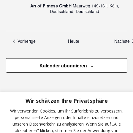
e
n
Art of Fitness GmbH
Maarweg 149-161, Köln,
n
Deutschland, Deutschland
,
N
Veranstaltungen
V
Vorherige
Heute
Nächste
a
Kalender abonnieren
v
i
g
Wir schätzen Ihre Privatsphäre
a
Wir verwenden Cookies, um Ihr Surferlebnis zu verbessern,
personalisierte Anzeigen oder Inhalte einzusetzen und
t
unseren Datenverkehr zu analysieren. Wenn Sie auf „Alle
INSTAGRAM
akzeptieren" klicken, stimmen Sie der Anwendung von