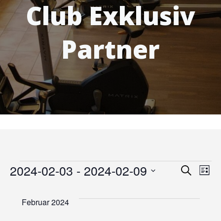
Club Exklusiv
Partner
Veranstaltungen
V
2024-02-03
 - 
2024-02-09
V
Suche
Liste
Datum
e
e
wählen.
Februar 2024
r