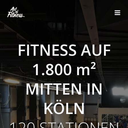
Zum
Inhalt
springen
FITNESS AUF
1.800 m²
MITTEN IN
KÖLN
120 STATIONEN