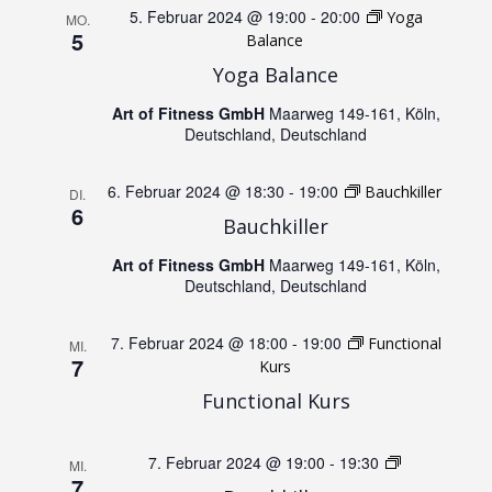
5. Februar 2024 @ 19:00
-
20:00
g
Yoga
MO.
A
5
Balance
e
Yoga Balance
n
Art of Fitness GmbH
Maarweg 149-161, Köln,
n
s
Deutschland, Deutschland
S
i
6. Februar 2024 @ 18:30
-
19:00
Bauchkiller
DI.
6
Bauchkiller
u
c
Art of Fitness GmbH
Maarweg 149-161, Köln,
h
c
Deutschland, Deutschland
t
h
7. Februar 2024 @ 18:00
-
19:00
Functional
MI.
7
Kurs
e
e
Functional Kurs
n
u
7. Februar 2024 @ 19:00
-
19:30
Jumping
MI.
-
7