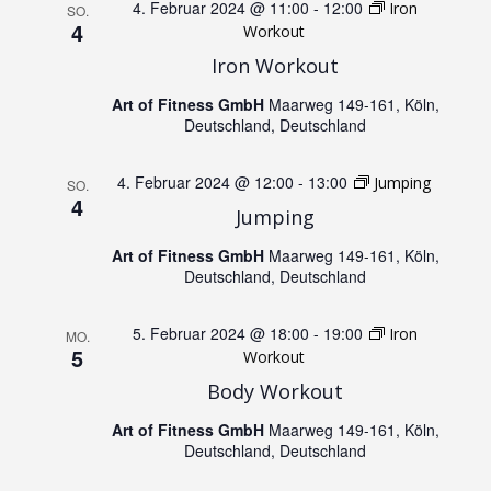
r
4. Februar 2024 @ 11:00
-
12:00
Iron
SO.
4
a
Workout
a
Iron Workout
n
n
Art of Fitness GmbH
Maarweg 149-161, Köln,
Deutschland, Deutschland
s
s
t
4. Februar 2024 @ 12:00
-
13:00
Jumping
SO.
t
4
Jumping
a
a
Art of Fitness GmbH
Maarweg 149-161, Köln,
l
Deutschland, Deutschland
l
t
5. Februar 2024 @ 18:00
-
19:00
Iron
MO.
t
5
Workout
u
Body Workout
u
n
Art of Fitness GmbH
Maarweg 149-161, Köln,
Deutschland, Deutschland
n
g