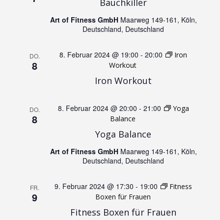
n
Bauchkiller
N
Art of Fitness GmbH
Maarweg 149-161, Köln,
d
Deutschland, Deutschland
a
A
8. Februar 2024 @ 19:00
-
20:00
Iron
DO.
v
8
Workout
n
Iron Workout
i
s
g
8. Februar 2024 @ 20:00
-
21:00
Yoga
DO.
8
i
Balance
a
Yoga Balance
c
t
Art of Fitness GmbH
Maarweg 149-161, Köln,
Deutschland, Deutschland
h
i
9. Februar 2024 @ 17:30
-
19:00
Fitness
FR.
t
o
9
Boxen für Frauen
Fitness Boxen für Frauen