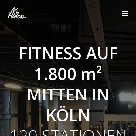
Zum
Inhalt
springen
FITNESS AUF
1.800 m²
MITTEN IN
KÖLN
120 STATIONEN