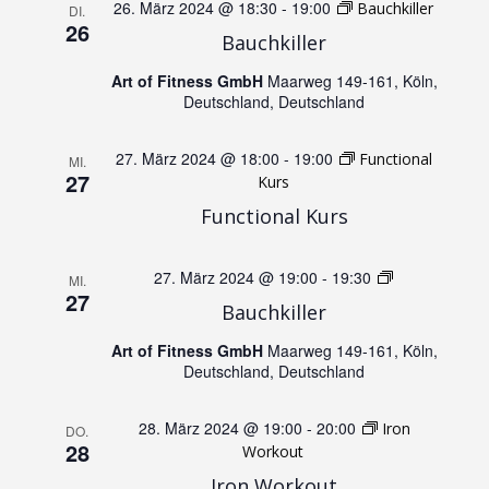
r
26. März 2024 @ 18:30
-
19:00
Bauchkiller
DI.
26
a
a
Bauchkiller
n
Art of Fitness GmbH
Maarweg 149-161, Köln,
n
Deutschland, Deutschland
s
s
27. März 2024 @ 18:00
-
19:00
Functional
MI.
t
27
Kurs
t
Functional Kurs
a
a
l
27. März 2024 @ 19:00
-
19:30
Jumping
MI.
l
27
Bauchkiller
t
t
Art of Fitness GmbH
Maarweg 149-161, Köln,
Deutschland, Deutschland
u
u
n
28. März 2024 @ 19:00
-
20:00
Iron
DO.
28
Workout
n
g
Iron Workout