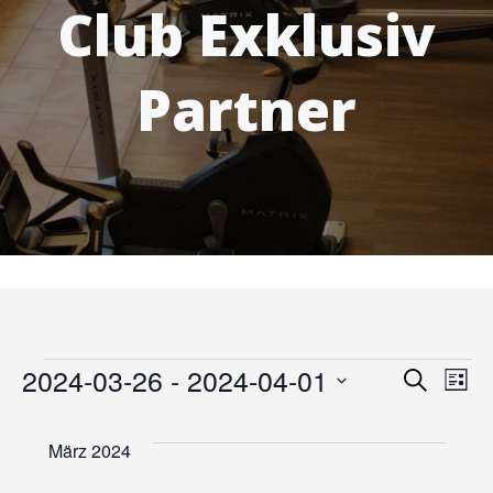
Club Exklusiv
Partner
Veranstaltungen
V
2024-03-26
 - 
2024-04-01
V
Suche
Liste
Datum
e
e
wählen.
März 2024
r