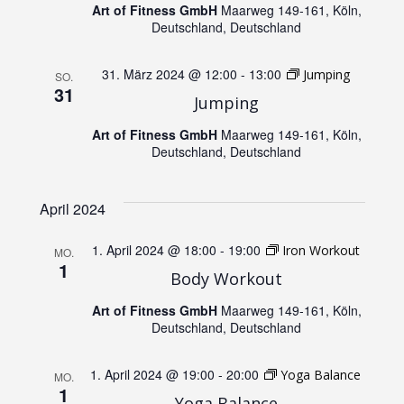
n
Art of Fitness GmbH
Maarweg 149-161, Köln,
N
Deutschland, Deutschland
d
a
31. März 2024 @ 12:00
-
13:00
Jumping
SO.
A
31
Jumping
v
n
Art of Fitness GmbH
Maarweg 149-161, Köln,
i
Deutschland, Deutschland
s
g
April 2024
i
a
1. April 2024 @ 18:00
-
19:00
Iron Workout
MO.
c
1
t
Body Workout
h
Art of Fitness GmbH
Maarweg 149-161, Köln,
i
Deutschland, Deutschland
t
o
1. April 2024 @ 19:00
-
20:00
Yoga Balance
MO.
1
Yoga Balance