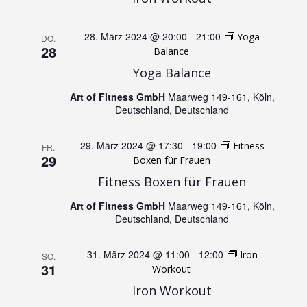
g
A
28. März 2024 @ 20:00
-
21:00
Yoga
DO.
e
28
n
Balance
Yoga Balance
n
s
Art of Fitness GmbH
Maarweg 149-161, Köln,
S
Deutschland, Deutschland
i
u
c
29. März 2024 @ 17:30
-
19:00
Fitness
FR.
29
Boxen für Frauen
h
c
Fitness Boxen für Frauen
t
Art of Fitness GmbH
Maarweg 149-161, Köln,
h
Deutschland, Deutschland
e
e
31. März 2024 @ 11:00
-
12:00
Iron
SO.
n
31
Workout
u
Iron Workout
-