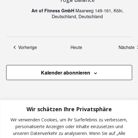
e
n
n
Art of Fitness GmbH
Maarweg 149-161, Köln,
Deutschland, Deutschland
,
N
Veranstaltungen
V
Vorherige
Heute
Nächste
a
v
Kalender abonnieren
i
g
Wir schätzen Ihre Privatsphäre
a
Wir verwenden Cookies, um Ihr Surferlebnis zu verbessern,
personalisierte Anzeigen oder Inhalte einzusetzen und
t
unseren Datenverkehr zu analysieren. Wenn Sie auf „Alle
INSTAGRAM