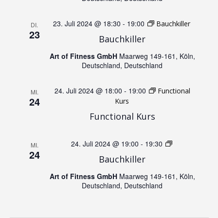
n
N
d
23. Juli 2024 @ 18:30
-
19:00
Bauchkiller
DI.
23
a
Bauchkiller
A
Art of Fitness GmbH
Maarweg 149-161, Köln,
v
Deutschland, Deutschland
n
i
24. Juli 2024 @ 18:00
-
19:00
Functional
MI.
s
24
Kurs
g
Functional Kurs
i
a
c
24. Juli 2024 @ 19:00
-
19:30
Jumping
MI.
t
24
Bauchkiller
h
i
Art of Fitness GmbH
Maarweg 149-161, Köln,
Deutschland, Deutschland
t
o