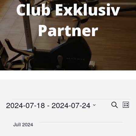
Club Exklusiv
Partner
Veranstaltungen
V
2024-07-18
 - 
2024-07-24
V
Suche
Liste
Datum
e
e
wählen.
Juli 2024
r