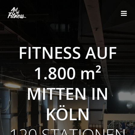
Zum
Inhalt
springen
FITNESS AUF
1.800 m²
MITTEN IN
KÖLN
120 STATIONEN