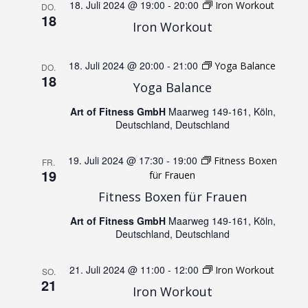
r
18. Juli 2024 @ 19:00
-
20:00
Iron Workout
DO.
18
a
a
Iron Workout
n
n
18. Juli 2024 @ 20:00
-
21:00
Yoga Balance
DO.
18
s
Yoga Balance
s
t
Art of Fitness GmbH
Maarweg 149-161, Köln,
t
Deutschland, Deutschland
a
a
19. Juli 2024 @ 17:30
-
19:00
Fitness Boxen
FR.
l
19
für Frauen
l
Fitness Boxen für Frauen
t
t
Art of Fitness GmbH
Maarweg 149-161, Köln,
Deutschland, Deutschland
u
u
n
21. Juli 2024 @ 11:00
-
12:00
Iron Workout
SO.
21
n
Iron Workout
g