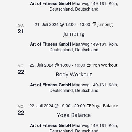
Art of Fitness GmbH
Maarweg 149-161, Köln,
g
A
Deutschland, Deutschland
e
n
21. Juli 2024 @ 12:00
-
13:00
Jumping
SO.
21
n
Jumping
s
Art of Fitness GmbH
Maarweg 149-161, Köln,
S
i
Deutschland, Deutschland
u
c
22. Juli 2024 @ 18:00
-
19:00
Iron Workout
MO.
22
Body Workout
h
c
Art of Fitness GmbH
Maarweg 149-161, Köln,
t
h
Deutschland, Deutschland
e
e
22. Juli 2024 @ 19:00
-
20:00
Yoga Balance
MO.
22
n
Yoga Balance
u
Art of Fitness GmbH
Maarweg 149-161, Köln,
-
Deutschland, Deutschland