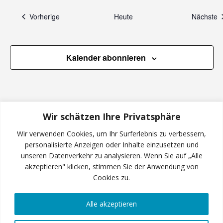
e
n
n
Veranstaltungen
V
Vorherige
Heute
Nächste
,
Kalender abonnieren
N
a
v
Wir schätzen Ihre Privatsphäre
Wir verwenden Cookies, um Ihr Surferlebnis zu verbessern,
i
personalisierte Anzeigen oder Inhalte einzusetzen und
unseren Datenverkehr zu analysieren. Wenn Sie auf „Alle
g
INSTAGRAM
akzeptieren" klicken, stimmen Sie der Anwendung von
Cookies zu.
a
Alle akzeptieren
t
FACEBOOK