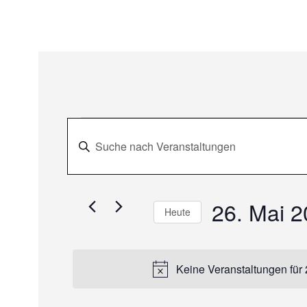
V
Veranstaltun
Bitte
e
Schlüsselwort
für
eingeben.
r
Suche
26. Mai 
nach
Heute
26.
a
Veranstaltungen
Datum
Schlüsselwort.
wählen.
n
Mai
Keine Veranstaltungen für
s