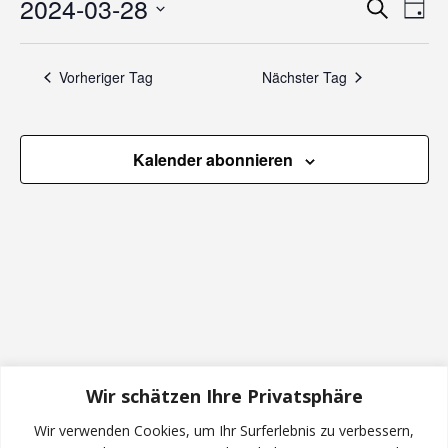
V
2024-03-28
V
Suche
Tag
28.
Datum
e
e
wählen.
Vorheriger Tag
Nächster Tag
März
r
r
a
a
2024
Kalender abonnieren
n
n
s
s
t
t
a
a
l
l
Wir schätzen Ihre Privatsphäre
t
Wir verwenden Cookies, um Ihr Surferlebnis zu verbessern,