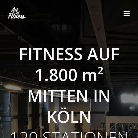
Zum
Inhalt
springen
FITNESS AUF
1.800 m²
MITTEN IN
KÖLN
120 STATIONEN