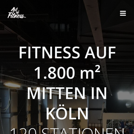
Zum
Inhalt
springen
FITNESS AUF
1.800 m²
MITTEN IN
KÖLN
120 STATIONEN