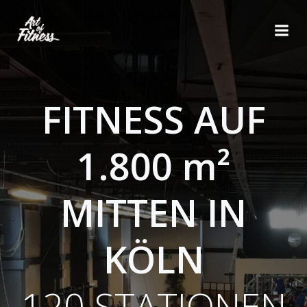
Zum
Inhalt
springen
FITNESS AUF
1.800 m²
MITTEN IN
KÖLN
120 STATIONEN