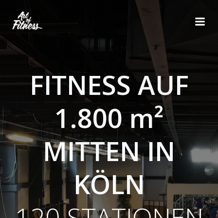
Zum
Inhalt
springen
FITNESS AUF
1.800 m²
MITTEN IN
KÖLN
120 STATIONEN