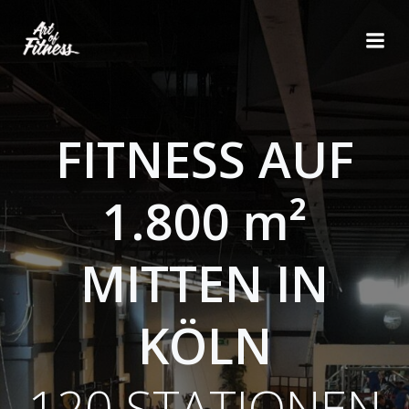
Zum
Inhalt
springen
FITNESS AUF
1.800 m²
MITTEN IN
KÖLN
120 STATIONEN