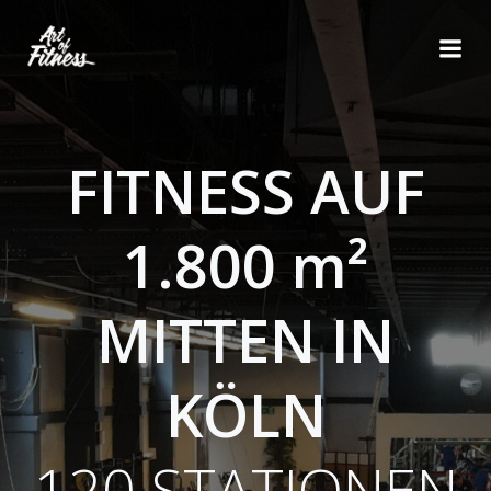
Zum
Inhalt
springen
FITNESS AUF
1.800 m²
MITTEN IN
KÖLN
120 STATIONEN