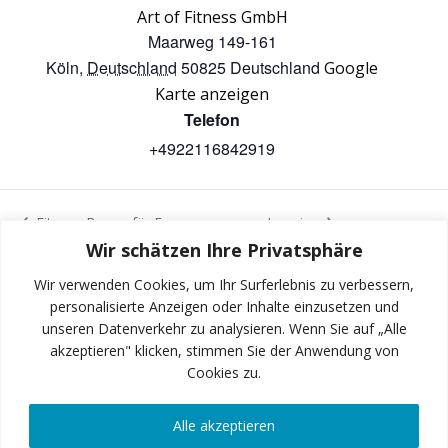
Art of Fitness GmbH
Maarweg 149-161
Köln
,
Deutschland
50825
Deutschland
Google
Karte anzeigen
Telefon
+4922116842919
Fitness Boxen für Frauen
Jumping
Wir schätzen Ihre Privatsphäre
Wir verwenden Cookies, um Ihr Surferlebnis zu verbessern,
personalisierte Anzeigen oder Inhalte einzusetzen und
unseren Datenverkehr zu analysieren. Wenn Sie auf „Alle
INSTAGRAM
akzeptieren" klicken, stimmen Sie der Anwendung von
Cookies zu.
Alle akzeptieren
FACEBOOK