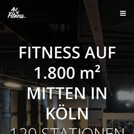
Zum
Inhalt
springen
FITNESS AUF
1.800 m²
MITTEN IN
KÖLN
120 STATIONEN