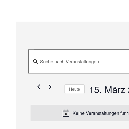
V
Veranstaltun
Bitte
e
Schlüsselwort
für
eingeben.
r
Suche
15. März
nach
Heute
15.
a
Veranstaltungen
Datum
Schlüsselwort.
wählen.
n
März
Keine Veranstaltungen für 
s