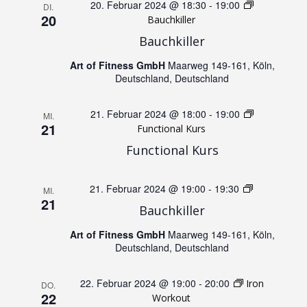
r
20. Februar 2024 @ 18:30
-
19:00
DI.
20
a
Bauchkiller
a
Bauchkiller
n
n
Art of Fitness GmbH
Maarweg 149-161, Köln,
Deutschland, Deutschland
s
s
t
21. Februar 2024 @ 18:00
-
19:00
MI.
t
21
Functional Kurs
a
Functional Kurs
a
l
l
21. Februar 2024 @ 19:00
-
19:30
Jumping
MI.
21
t
Bauchkiller
t
u
Art of Fitness GmbH
Maarweg 149-161, Köln,
Deutschland, Deutschland
u
n
22. Februar 2024 @ 19:00
-
20:00
Iron
n
DO.
g
22
Workout