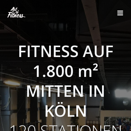
Zum
Inhalt
springen
FITNESS AUF
1.800 m²
MITTEN IN
KÖLN
120 STATIONEN