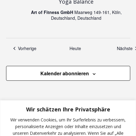
e
n
Yoga Balance
n
Art of Fitness GmbH
Maarweg 149-161, Köln,
Deutschland, Deutschland
,
N
Veranstaltungen
V
Vorherige
Heute
Nächste
a
v
Kalender abonnieren
i
g
Wir schätzen Ihre Privatsphäre
a
Wir verwenden Cookies, um Ihr Surferlebnis zu verbessern,
t
personalisierte Anzeigen oder Inhalte einzusetzen und
unseren Datenverkehr zu analysieren. Wenn Sie auf „Alle