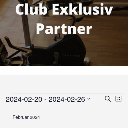
Club Exklusiv
Partner
Veranstaltungen
V
2024-02-20
 - 
2024-02-26
V
Suche
Liste
Datum
e
e
wählen.
Februar 2024
r