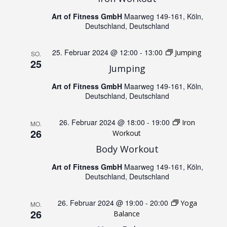
n
N
Art of Fitness GmbH
Maarweg 149-161, Köln,
d
Deutschland, Deutschland
a
A
25. Februar 2024 @ 12:00
-
13:00
Jumping
SO.
v
25
Jumping
n
i
Art of Fitness GmbH
Maarweg 149-161, Köln,
Deutschland, Deutschland
s
g
i
26. Februar 2024 @ 18:00
-
19:00
Iron
MO.
a
26
Workout
c
Body Workout
t
Art of Fitness GmbH
Maarweg 149-161, Köln,
h
i
Deutschland, Deutschland
t
o
26. Februar 2024 @ 19:00
-
20:00
Yoga
MO.
26
Balance