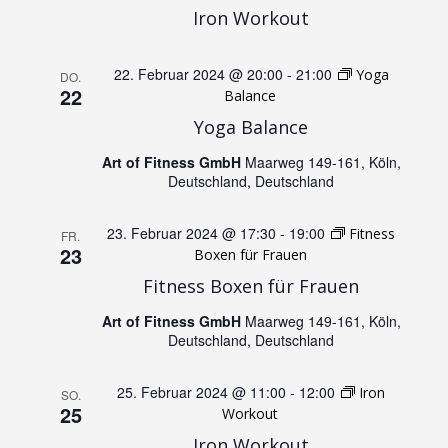
g
Iron Workout
A
e
n
22. Februar 2024 @ 20:00
-
21:00
Yoga
DO.
22
Balance
n
s
Yoga Balance
S
Art of Fitness GmbH
Maarweg 149-161, Köln,
i
Deutschland, Deutschland
u
c
23. Februar 2024 @ 17:30
-
19:00
Fitness
FR.
23
h
Boxen für Frauen
c
Fitness Boxen für Frauen
t
h
Art of Fitness GmbH
Maarweg 149-161, Köln,
Deutschland, Deutschland
e
e
n
25. Februar 2024 @ 11:00
-
12:00
Iron
SO.
u
25
Workout
-
Iron Workout