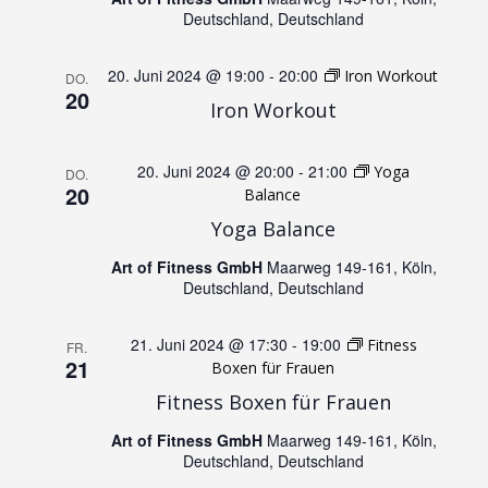
n
Deutschland, Deutschland
N
d
20. Juni 2024 @ 19:00
-
20:00
Iron Workout
DO.
a
20
A
Iron Workout
v
n
20. Juni 2024 @ 20:00
-
21:00
Yoga
DO.
i
20
Balance
s
Yoga Balance
g
i
Art of Fitness GmbH
Maarweg 149-161, Köln,
a
Deutschland, Deutschland
c
t
21. Juni 2024 @ 17:30
-
19:00
Fitness
FR.
21
h
Boxen für Frauen
i
Fitness Boxen für Frauen
t
o
Art of Fitness GmbH
Maarweg 149-161, Köln,
Deutschland, Deutschland