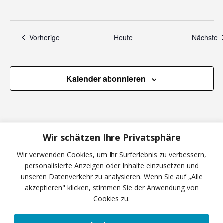
e
n
n
Veranstaltungen
V
Vorherige
Heute
Nächste
,
N
Kalender abonnieren
a
v
i
Wir schätzen Ihre Privatsphäre
Wir verwenden Cookies, um Ihr Surferlebnis zu verbessern,
g
personalisierte Anzeigen oder Inhalte einzusetzen und
unseren Datenverkehr zu analysieren. Wenn Sie auf „Alle
a
INSTAGRAM
akzeptieren" klicken, stimmen Sie der Anwendung von
Cookies zu.
t