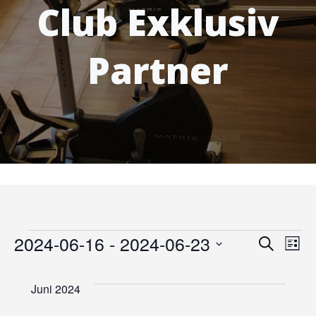
Club Exklusiv
Partner
Veranstaltungen
V
2024-06-16
 - 
2024-06-23
V
Suche
Liste
Datum
e
e
wählen.
Juni 2024
r