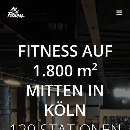
Zum
Inhalt
springen
FITNESS AUF
1.800 m²
MITTEN IN
KÖLN
120 STATIONEN