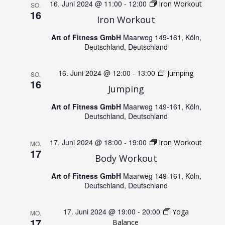
r
16. Juni 2024 @ 11:00
-
12:00
Iron Workout
SO.
16
a
a
Iron Workout
n
Art of Fitness GmbH
Maarweg 149-161, Köln,
n
Deutschland, Deutschland
s
s
16. Juni 2024 @ 12:00
-
13:00
Jumping
SO.
t
16
Jumping
t
a
Art of Fitness GmbH
Maarweg 149-161, Köln,
a
Deutschland, Deutschland
l
l
17. Juni 2024 @ 18:00
-
19:00
Iron Workout
MO.
t
17
Body Workout
t
u
Art of Fitness GmbH
Maarweg 149-161, Köln,
u
Deutschland, Deutschland
n
n
17. Juni 2024 @ 19:00
-
20:00
Yoga
MO.
g
17
Balance