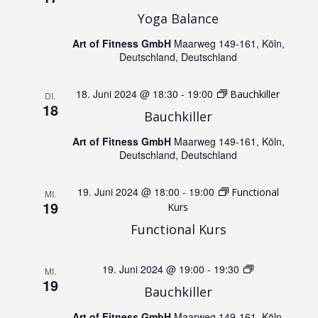
g
Yoga Balance
A
Art of Fitness GmbH
Maarweg 149-161, Köln,
e
n
Deutschland, Deutschland
n
s
18. Juni 2024 @ 18:30
-
19:00
Bauchkiller
DI.
18
S
Bauchkiller
i
Art of Fitness GmbH
Maarweg 149-161, Köln,
u
c
Deutschland, Deutschland
h
c
19. Juni 2024 @ 18:00
-
19:00
Functional
MI.
19
Kurs
t
h
Functional Kurs
e
e
19. Juni 2024 @ 19:00
-
19:30
Jumping
MI.
n
19
u
Bauchkiller
-
Art of Fitness GmbH
Maarweg 149-161, Köln,