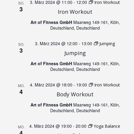
r
3. März 2024 @ 11:00
-
12:00
Iron Workout
SO.
3
a
a
Iron Workout
n
Art of Fitness GmbH
Maarweg 149-161, Köln,
n
Deutschland, Deutschland
s
s
3. März 2024 @ 12:00
-
13:00
Jumping
SO.
t
3
Jumping
t
a
Art of Fitness GmbH
Maarweg 149-161, Köln,
a
Deutschland, Deutschland
l
l
4. März 2024 @ 18:00
-
19:00
Iron Workout
MO.
t
4
Body Workout
t
u
Art of Fitness GmbH
Maarweg 149-161, Köln,
u
Deutschland, Deutschland
n
n
4. März 2024 @ 19:00
-
20:00
Yoga Balance
MO.
g
4