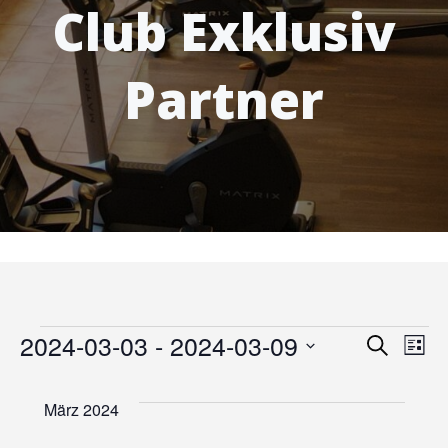
Club Exklusiv
Partner
Veranstaltungen
V
2024-03-03
 - 
2024-03-09
V
Suche
Liste
Datum
e
e
wählen.
März 2024
r