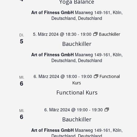
Yoga Balance
g
A
Art of Fitness GmbH
Maarweg 149-161, Köln,
Deutschland, Deutschland
e
n
5. März 2024 @ 18:30
-
19:00
n
Bauchkiller
DI.
s
5
Bauchkiller
S
i
Art of Fitness GmbH
Maarweg 149-161, Köln,
Deutschland, Deutschland
u
c
6. März 2024 @ 18:00
-
19:00
Functional
h
MI.
c
6
Kurs
t
Functional Kurs
h
e
e
6. März 2024 @ 19:00
-
19:30
Jumping
MI.
6
n
Bauchkiller
u
Art of Fitness GmbH
Maarweg 149-161, Köln,
-
Deutschland, Deutschland