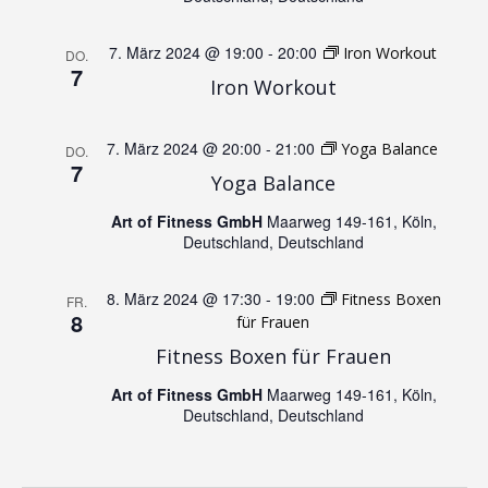
n
N
d
7. März 2024 @ 19:00
-
20:00
Iron Workout
DO.
7
a
Iron Workout
A
v
7. März 2024 @ 20:00
-
21:00
Yoga Balance
DO.
n
7
i
Yoga Balance
s
Art of Fitness GmbH
Maarweg 149-161, Köln,
g
Deutschland, Deutschland
i
a
8. März 2024 @ 17:30
-
19:00
Fitness Boxen
FR.
c
8
für Frauen
t
Fitness Boxen für Frauen
h
i
Art of Fitness GmbH
Maarweg 149-161, Köln,
Deutschland, Deutschland
t
o