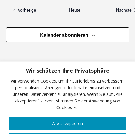
e
n
n
Veranstaltungen
V
Vorherige
Heute
Nächste
,
Kalender abonnieren
N
a
v
Wir schätzen Ihre Privatsphäre
Wir verwenden Cookies, um Ihr Surferlebnis zu verbessern,
i
personalisierte Anzeigen oder Inhalte einzusetzen und
unseren Datenverkehr zu analysieren. Wenn Sie auf „Alle
g
INSTAGRAM
akzeptieren" klicken, stimmen Sie der Anwendung von
Cookies zu.
a
Alle akzeptieren
t
FACEBOOK