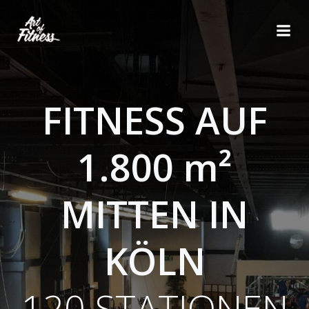
Zum
Inhalt
springen
FITNESS AUF
1.800 m²
MITTEN IN
KÖLN
120 STATIONEN