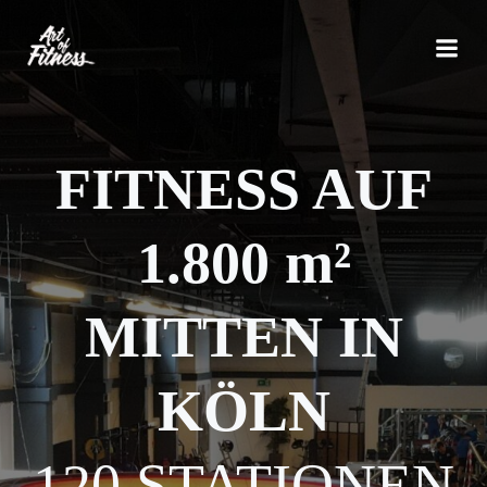
Zum
Inhalt
springen
FITNESS AUF
1.800 m²
MITTEN IN
KÖLN
120 STATIONEN