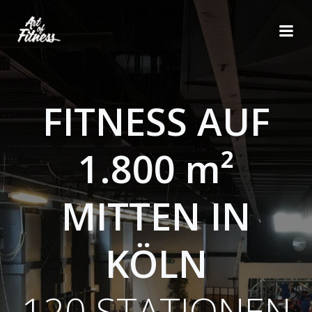
Zum
Inhalt
springen
FITNESS AUF
1.800 m²
MITTEN IN
KÖLN
120 STATIONEN