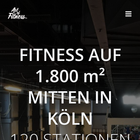
Zum
Inhalt
springen
FITNESS AUF
1.800 m²
MITTEN IN
KÖLN
120 STATIONEN