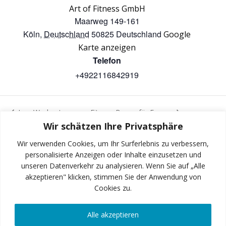
Art of Fitness GmbH
Maarweg 149-161
Köln
,
Deutschland
50825
Deutschland
Google
Karte anzeigen
Telefon
+4922116842919
Iron Workout
Fitness Boxen für Frauen
Wir schätzen Ihre Privatsphäre
Wir verwenden Cookies, um Ihr Surferlebnis zu verbessern,
personalisierte Anzeigen oder Inhalte einzusetzen und
unseren Datenverkehr zu analysieren. Wenn Sie auf „Alle
INSTAGRAM
akzeptieren" klicken, stimmen Sie der Anwendung von
Cookies zu.
Alle akzeptieren
FACEBOOK