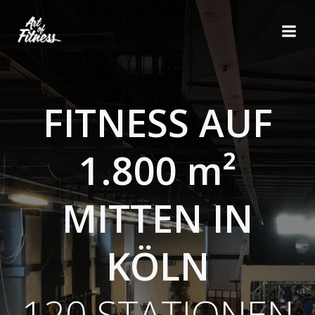
Zum
Inhalt
springen
FITNESS AUF
1.800 m²
MITTEN IN
KÖLN
120 STATIONEN