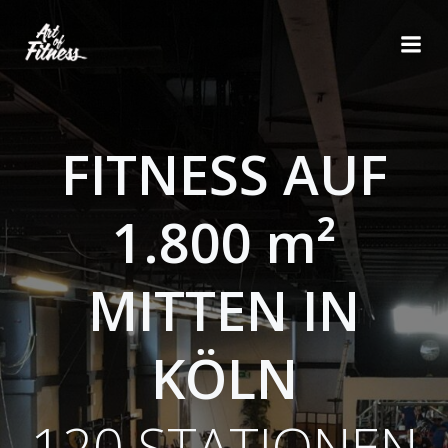
Zum
Inhalt
springen
FITNESS AUF
1.800 m²
MITTEN IN
KÖLN
120 STATIONEN