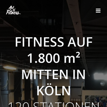
Zum
Inhalt
springen
FITNESS AUF
1.800 m²
MITTEN IN
KÖLN
120 STATIONEN