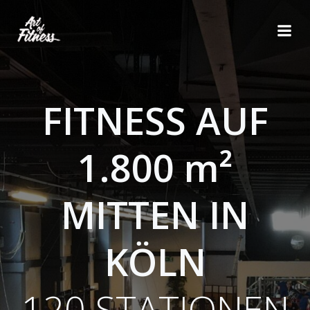
Zum
Inhalt
springen
FITNESS AUF
1.800 m²
MITTEN IN
KÖLN
120 STATIONEN