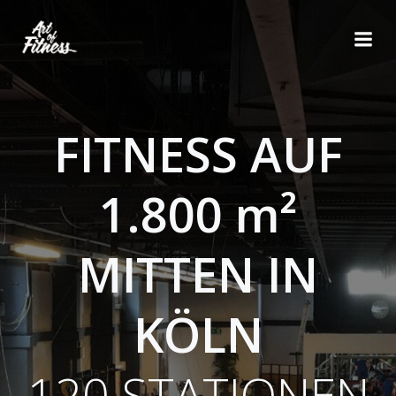
Zum
Inhalt
springen
FITNESS AUF
1.800 m²
MITTEN IN
KÖLN
120 STATIONEN