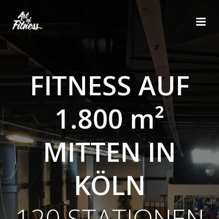
Zum
Inhalt
springen
FITNESS AUF
1.800 m²
MITTEN IN
KÖLN
120 STATIONEN