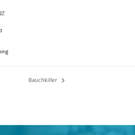
27
0
ping
Bauchkiller