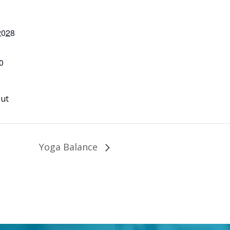
2028
0
ut
Yoga Balance