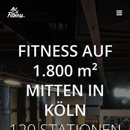
Zum
Inhalt
springen
FITNESS AUF
1.800 m²
MITTEN IN
KÖLN
120 STATIONEN