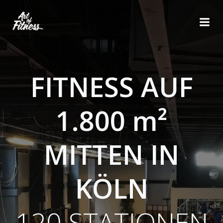
Zum
Inhalt
springen
FITNESS AUF
1.800 m²
MITTEN IN
KÖLN
120 STATIONEN