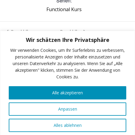
Serien:
Functional Kurs
Bauchkiller
Bauchkiller
Wir schätzen Ihre Privatsphäre
Wir verwenden Cookies, um Ihr Surferlebnis zu verbessern,
personalisierte Anzeigen oder Inhalte einzusetzen und
unseren Datenverkehr zu analysieren. Wenn Sie auf „Alle
INSTAGRAM
akzeptieren" klicken, stimmen Sie der Anwendung von
Cookies zu.
Alle akzeptieren
FACEBOOK
Anpassen
© 2026 Art of Fitness GmbH
Alles ablehnen