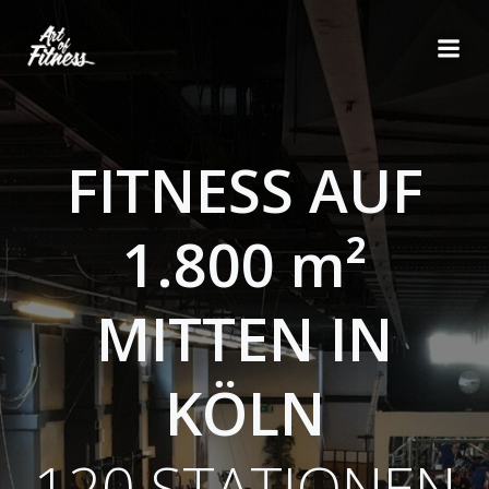
Zum
Inhalt
springen
FITNESS AUF
1.800 m²
MITTEN IN
KÖLN
120 STATIONEN