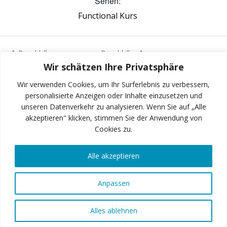
Serien:
Functional Kurs
Bauchkiller
Bauchkiller
Wir schätzen Ihre Privatsphäre
Wir verwenden Cookies, um Ihr Surferlebnis zu verbessern,
personalisierte Anzeigen oder Inhalte einzusetzen und
unseren Datenverkehr zu analysieren. Wenn Sie auf „Alle
INSTAGRAM
akzeptieren" klicken, stimmen Sie der Anwendung von
Cookies zu.
Alle akzeptieren
FACEBOOK
Anpassen
© 2026 Art of Fitness GmbH
Alles ablehnen