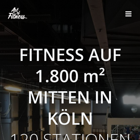
Zum
Inhalt
springen
FITNESS AUF
1.800 m²
MITTEN IN
KÖLN
120 STATIONEN