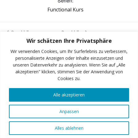
Serien:
Functional Kurs
Bauchkiller
Bauchkiller
Wir schätzen Ihre Privatsphäre
Wir verwenden Cookies, um Ihr Surferlebnis zu verbessern,
personalisierte Anzeigen oder Inhalte einzusetzen und
unseren Datenverkehr zu analysieren. Wenn Sie auf „Alle
INSTAGRAM
akzeptieren" klicken, stimmen Sie der Anwendung von
Cookies zu.
Alle akzeptieren
FACEBOOK
Anpassen
© 2026 Art of Fitness GmbH
Alles ablehnen