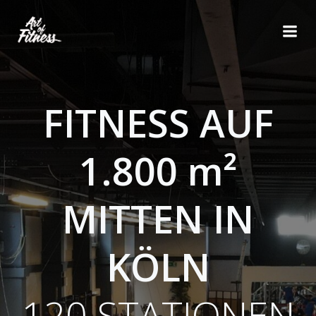
Zum
Inhalt
springen
FITNESS AUF
1.800 m²
MITTEN IN
KÖLN
120 STATIONEN