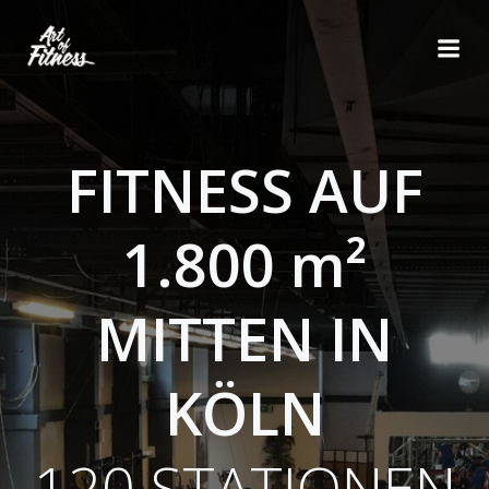
Zum
Inhalt
springen
FITNESS AUF
1.800 m²
MITTEN IN
KÖLN
120 STATIONEN