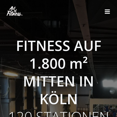
Zum
Inhalt
springen
FITNESS AUF
1.800 m²
MITTEN IN
KÖLN
120 STATIONEN