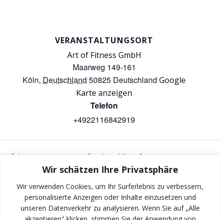
VERANSTALTUNGSORT
Art of Fitness GmbH
Maarweg 149-161
Köln
,
Deutschland
50825
Deutschland
Google
Karte anzeigen
Telefon
+4922116842919
Jumping
Functional Kurs
Wir schätzen Ihre Privatsphäre
Wir verwenden Cookies, um Ihr Surferlebnis zu verbessern,
personalisierte Anzeigen oder Inhalte einzusetzen und
unseren Datenverkehr zu analysieren. Wenn Sie auf „Alle
INSTAGRAM
akzeptieren" klicken, stimmen Sie der Anwendung von