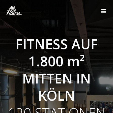
Zum
Inhalt
springen
FITNESS AUF
1.800 m²
MITTEN IN
KÖLN
120 STATIONEN